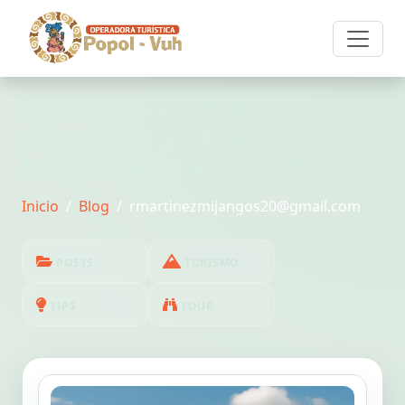
Historias de naturaleza,
aventura y atracciones
turisticas memorables
Inicio
Blog
rmartinezmijangos20@gmail.com
POSTS
TURISMO
TIPS
TOUR