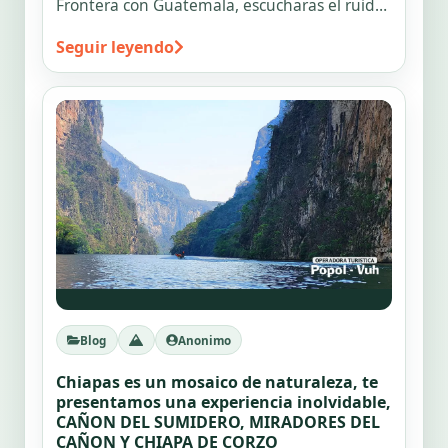
Frontera con Guatemala, escucharas el ruido
del agua al caer de cascadas, será algo
Seguir leyendo
indescriptible, podrás sentir la frescura de
sus aguas y en Lagos de Montebello
quedaras sorprendido de los colores de sus
aguas desde un azul turquesa hasta un
verde esmeralda
Blog
Anonimo
Chiapas es un mosaico de naturaleza, te
presentamos una experiencia inolvidable,
CAÑON DEL SUMIDERO, MIRADORES DEL
CAÑON Y CHIAPA DE CORZO