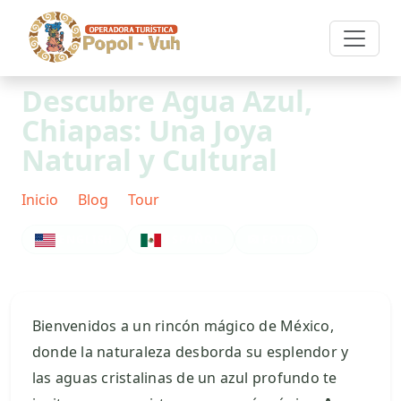
Descubre Agua Azul,
Chiapas: Una Joya
Natural y Cultural
Inicio
Blog
Tour
Post
ENGLISH
ESPAÑOL
FOTOS
Bienvenidos a un rincón mágico de México,
donde la naturaleza desborda su esplendor y
las aguas cristalinas de un azul profundo te