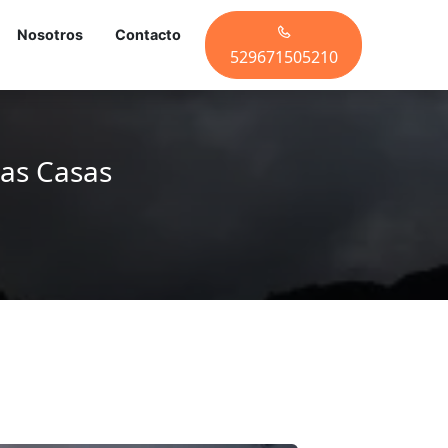
Nosotros
Contacto
529671505210
las Casas