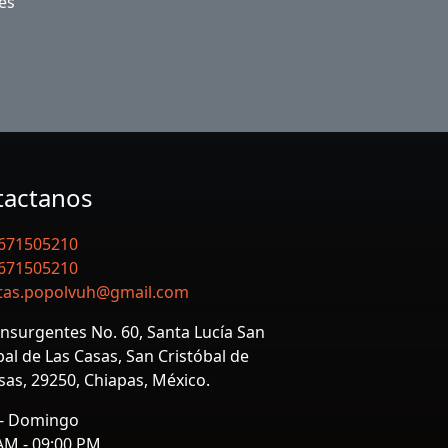
es
tactanos
671505210
671505210
tas.popolvuh@gmail.com
Insurgentes No. 60, Santa Lucía San
bal de Las Casas, San Cristóbal de
sas, 29250, Chiapas, México.
 - Domingo
AM - 09:00 PM