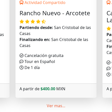
Actividad Compartido
Rancho Nuevo - Arcotete
C
L
Partiendo desde:
San Cristobal de las
Casas
las
Pa
Finalizando en:
San Cristobal de las
Ca
Casas
Fi
Ca
Cancelación gratuita
Tour en Español
De 1 día
a
A partir de
$400.00
MXN
A 
Ver mas...