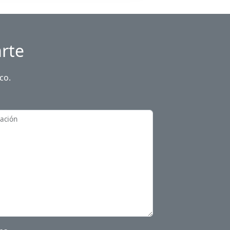
rte
co.
zación