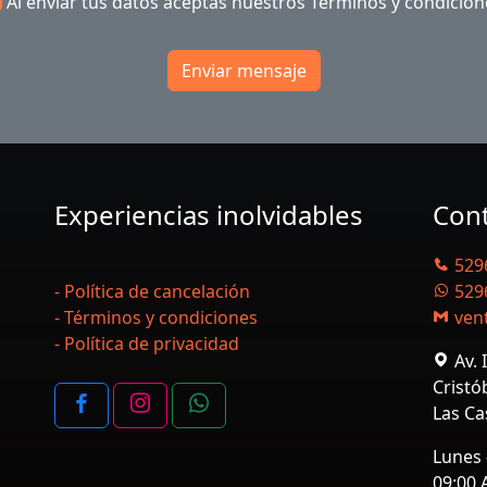
Al enviar tus datos aceptas nuestros
Términos y condicion
Enviar mensaje
Experiencias inolvidables
Con
529
- Política de cancelación
529
- Términos y condiciones
ven
- Política de privacidad
Av. 
Cristó
Las Ca
Lunes
09:00 