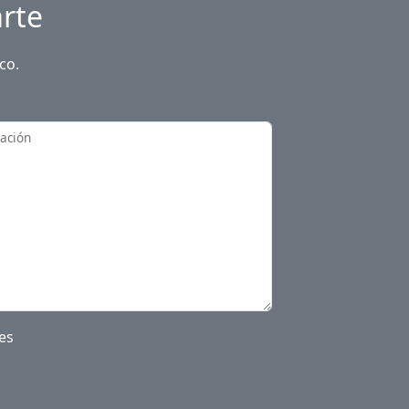
rte
co.
zación
es