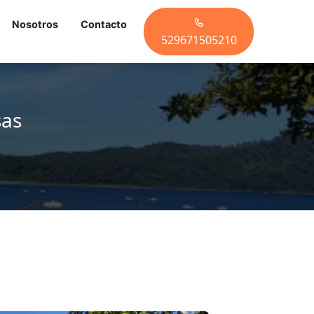
Nosotros
Contacto
529671505210
sas