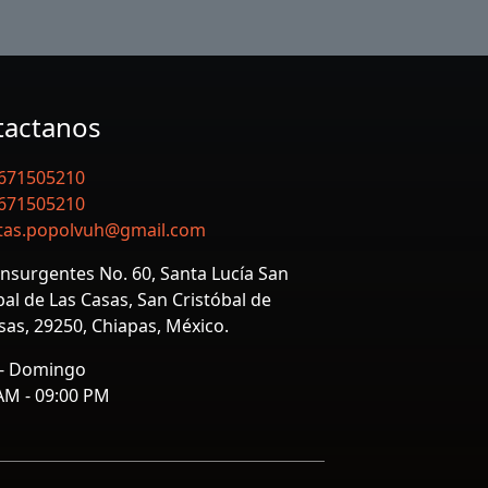
tactanos
671505210
671505210
tas.popolvuh@gmail.com
Insurgentes No. 60, Santa Lucía San
bal de Las Casas, San Cristóbal de
sas, 29250, Chiapas, México.
 - Domingo
AM - 09:00 PM