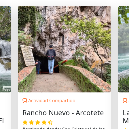
Actividad Compartido
Rancho Nuevo - Arcotete
L
EL
M