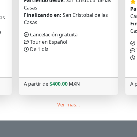
Partiendo desde:
San Cristobal de las
Casas
Pa
Finalizando en:
San Cristobal de las
Ca
las
Casas
Fi
Ca
s
Cancelación gratuita
Tour en Español
De 1 día
A partir de
$400.00
MXN
A 
Ver mas...